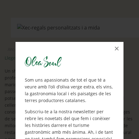
×
Xec-regal escapada gastronòmica
Llegeix més
Un showcooking privat o un taller de cuina? un tast
professional d’olis d’oliva verge extra potser? I un tast-
Som uns apassionats de tot el que té a
maridatge de cerveses i xocolates artesanes? Li agrada
veure amb l’oli d’oliva verge extra, els vins,
passejar entre vinyes oliveres i descobrir nous racons? O
la gastronomia local i els paisatges de les
potser busca aquell molí d’oli, aquella cerveseria o aquell
terres productores catalanes.
celler petitet, aquell projecte tan especial que poca gent
Subscriu-te a la nostra newsletter per
coneix? I si el què vol és un passeig fotogràfic dels paisatges
rebre les novetats del que fem i conèixer
de secà de primavera o aprendre tots els trucs per penjar les
les històries darrere el turisme
millors fotografies gastronòmiques a Instagram quan va de
gastronòmic amb més ànima. Ah, i de tant
restaurants? I si, a més, no vol perdre’s aquella visita cultural
en tant, també fem promocions especials!