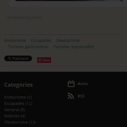
Showcooking privat
Enoturisme
Escapades
Oleoturisme
Turisme gastronòmic
Turisme responsable
Save
Arxiu
Categories
RSS
Enoturisme
(5)
Escapades
(12)
General
(8)
Notícies
(4)
Oleoturisme
(13)