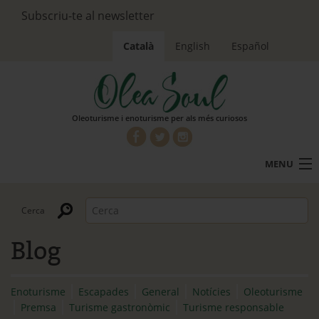
Subscriu-te al newsletter
Català
English
Español
Oleoturisme i enoturisme per als més curiosos
MENU
Oleoturisme
Enoturisme
Blog
Turisme gastronòmic
Què és Olea Soul
Enoturisme
Escapades
General
Notícies
Oleoturisme
Premsa
Turisme gastronòmic
Turisme responsable