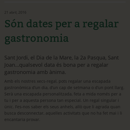
Ethos
21 abril, 2016
Contacte
Són dates per a regalar
Què et ve de gust fer?
gastronomia
Blog
Sant Jordi, el Dia de la Mare, la 2a Pasqua, Sant
Joan…qualsevol data és bona per a regalar
gastronomia amb ànima.
Amb els nostres xecs-regal, pots regalar una escapada
gastronòmica d’un dia, d’un cap de setmana o d’un pont llarg.
Serà una escapada personalitzada, feta a mida només per a
tu i per a aquesta persona tan especial. Un regal singular i
únic. Fes-nos saber els seus anhels, allò que li agrada quan
busca desconnectar, aquelles activitats que no ha fet mai i li
encantaria provar.