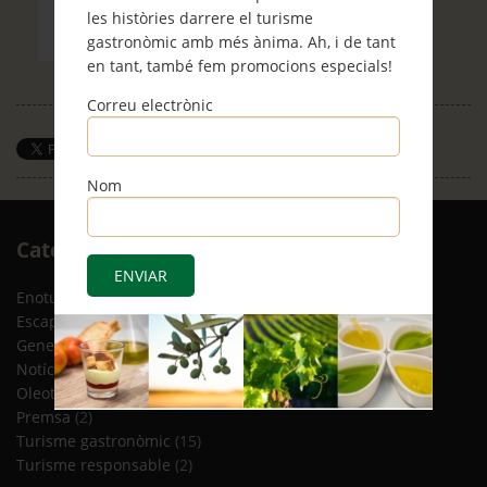
les històries darrere el turisme
gastronòmic amb més ànima. Ah, i de tant
en tant, també fem promocions especials!
Correu electrònic
Save
Nom
Arxiu
Categories
RSS
Enoturisme
(5)
Escapades
(12)
General
(8)
Notícies
(4)
Oleoturisme
(13)
Premsa
(2)
Turisme gastronòmic
(15)
Turisme responsable
(2)