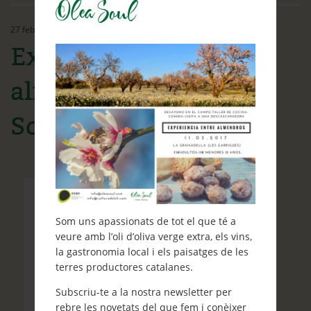
Ethos
27 febrer, 2017
Contacte
Experiencia entre
Què et ve de gust fer?
almendros 2017 Olea
Blog
Soul
Som uns apassionats de tot el que té a
veure amb l’oli d’oliva verge extra, els vins,
la gastronomia local i els paisatges de les
terres productores catalanes.
Subscriu-te a la nostra newsletter per
rebre les novetats del que fem i conèixer