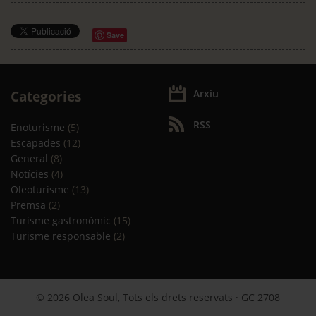
Save
Arxiu
Categories
RSS
Enoturisme
(5)
Escapades
(12)
General
(8)
Notícies
(4)
Oleoturisme
(13)
Premsa
(2)
Turisme gastronòmic
(15)
Turisme responsable
(2)
© 2026 Olea Soul, Tots els drets reservats · GC 2708