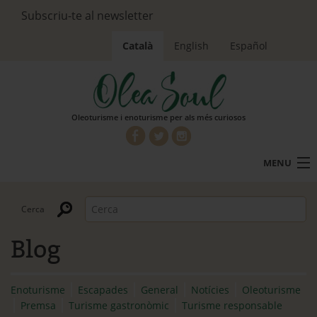
Subscriu-te al newsletter
Català
English
Español
Oleoturisme i enoturisme per als més curiosos
MENU
Oleoturisme
Enoturisme
Blog
Turisme gastronòmic
Què és Olea Soul
Enoturisme
Escapades
General
Notícies
Oleoturisme
Premsa
Turisme gastronòmic
Turisme responsable