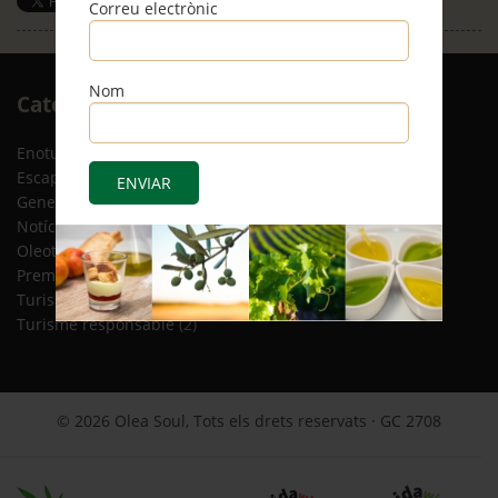
Correu electrònic
Save
Nom
Arxiu
Categories
RSS
Enoturisme
(5)
Escapades
(12)
General
(8)
Notícies
(4)
Oleoturisme
(13)
Premsa
(2)
Turisme gastronòmic
(15)
Turisme responsable
(2)
© 2026 Olea Soul, Tots els drets reservats · GC 2708