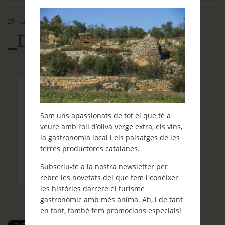
Ethos
27 març, 2015
Contacte
_DSC9624
Què et ve de gust fer?
Blog
Som uns apassionats de tot el que té a
veure amb l’oli d’oliva verge extra, els vins,
la gastronomia local i els paisatges de les
terres productores catalanes.
Subscriu-te a la nostra newsletter per
rebre les novetats del que fem i conèixer
les històries darrere el turisme
gastronòmic amb més ànima. Ah, i de tant
en tant, també fem promocions especials!