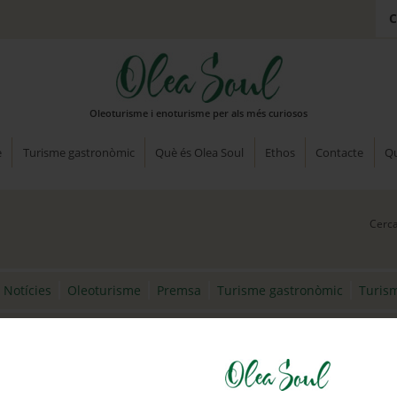
C
Oleoturisme i enoturisme per als més curiosos
e
Turisme gastronòmic
Què és Olea Soul
Ethos
Contacte
Qu
Notícies
Oleoturisme
Premsa
Turisme gastronòmic
Turis