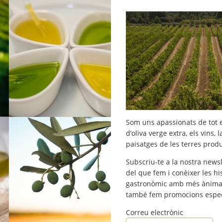
Som uns apassionats de tot e
d’oliva verge extra, els vins, 
paisatges de les terres prod
Subscriu-te a la nostra newsl
del que fem i conèixer les hi
gastronòmic amb més ànima. A
també fem promocions espec
Correu electrònic