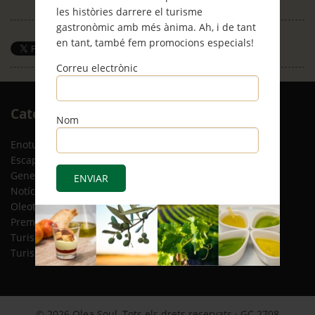
les històries darrere el turisme
gastronòmic amb més ànima. Ah, i de tant
en tant, també fem promocions especials!
Save
Correu electrònic
Arxiu
Categories
Nom
RSS
Enoturisme
(5)
Escapades
(12)
General
(8)
Notícies
(4)
Oleoturisme
(13)
Premsa
(2)
Turisme gastronòmic
(15)
Turisme responsable
(2)
© 2026 Olea Soul, Tots els drets reservats · GC 2708