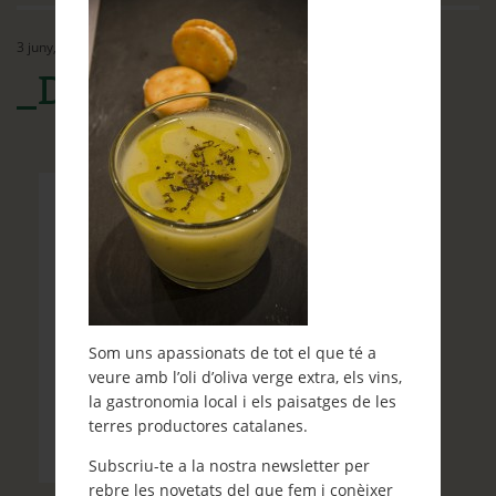
Ethos
3 juny, 2015
Contacte
_DSC0706
Què et ve de gust fer?
Blog
Som uns apassionats de tot el que té a
veure amb l’oli d’oliva verge extra, els vins,
la gastronomia local i els paisatges de les
terres productores catalanes.
Subscriu-te a la nostra newsletter per
rebre les novetats del que fem i conèixer