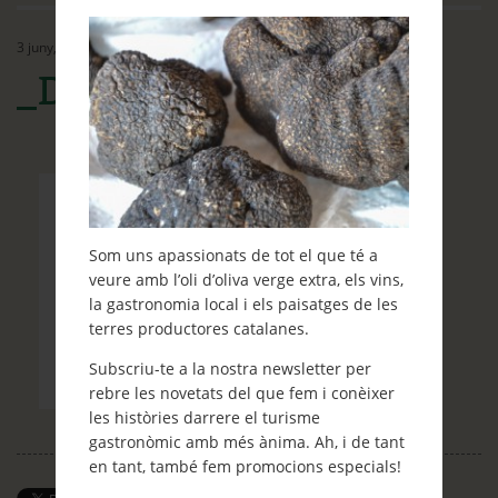
Ethos
3 juny, 2015
Contacte
_DSC0619
Què et ve de gust fer?
Blog
Som uns apassionats de tot el que té a
veure amb l’oli d’oliva verge extra, els vins,
la gastronomia local i els paisatges de les
terres productores catalanes.
Subscriu-te a la nostra newsletter per
rebre les novetats del que fem i conèixer
les històries darrere el turisme
gastronòmic amb més ànima. Ah, i de tant
en tant, també fem promocions especials!