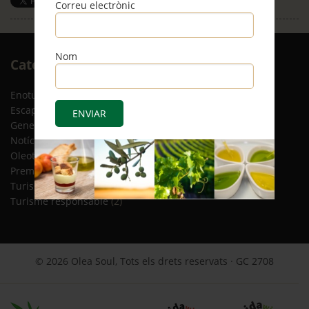
Correu electrònic
Save
Nom
Arxiu
Categories
RSS
Enoturisme
(5)
Escapades
(12)
General
(8)
Notícies
(4)
Oleoturisme
(13)
Premsa
(2)
Turisme gastronòmic
(15)
Turisme responsable
(2)
© 2026 Olea Soul, Tots els drets reservats · GC 2708