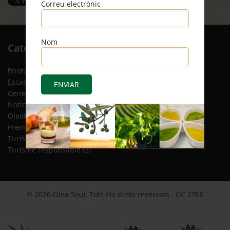
Correu electrònic
Save
Nom
Arxiu
Categories
RSS
Enoturisme
(5)
Escapades
(12)
General
(8)
Notícies
(4)
Oleoturisme
(13)
Premsa
(2)
Turisme gastronòmic
(15)
Turisme responsable
(2)
© 2026 Olea Soul, Tots els drets reservats · GC 2708