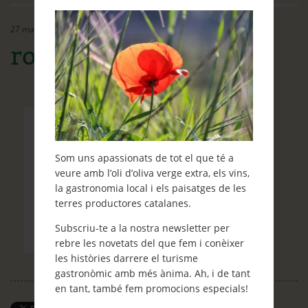
Ethos
27 març, 2015
Contacte
rossella 01
Què et ve de gust fer?
Blog
Som uns apassionats de tot el que té a
veure amb l’oli d’oliva verge extra, els vins,
la gastronomia local i els paisatges de les
terres productores catalanes.
Subscriu-te a la nostra newsletter per
rebre les novetats del que fem i conèixer
les històries darrere el turisme
gastronòmic amb més ànima. Ah, i de tant
en tant, també fem promocions especials!