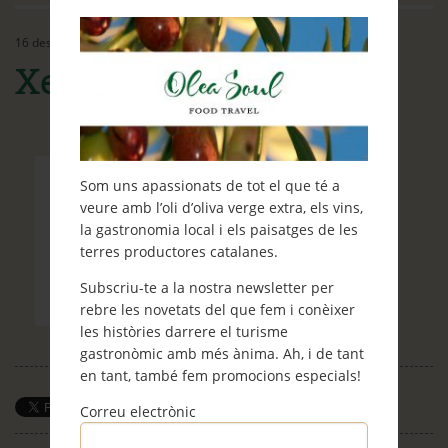
Ethos
16 desembre, 2016
Contacte
Xecs-regal Olea Soul
Què et ve de gust fer?
Blog
Som uns apassionats de tot el que té a
veure amb l’oli d’oliva verge extra, els vins,
la gastronomia local i els paisatges de les
terres productores catalanes.
Subscriu-te a la nostra newsletter per
rebre les novetats del que fem i conèixer
les històries darrere el turisme
gastronòmic amb més ànima. Ah, i de tant
en tant, també fem promocions especials!
Correu electrònic
Save