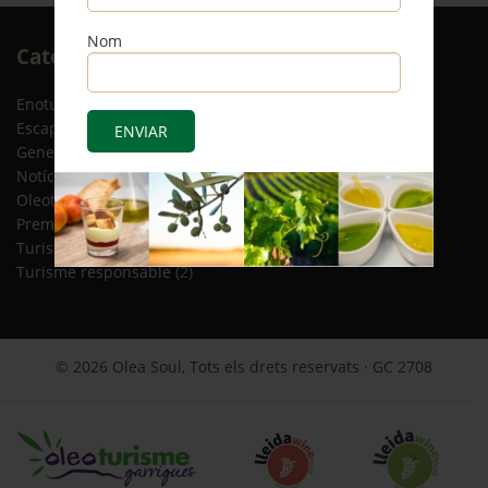
Nom
Arxiu
Categories
RSS
Enoturisme
(5)
Escapades
(12)
General
(8)
Notícies
(4)
Oleoturisme
(13)
Premsa
(2)
Turisme gastronòmic
(15)
Turisme responsable
(2)
© 2026 Olea Soul, Tots els drets reservats · GC 2708