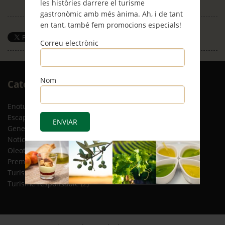
les històries darrere el turisme
gastronòmic amb més ànima. Ah, i de tant
en tant, també fem promocions especials!
Save
Correu electrònic
Nom
Arxiu
Categories
RSS
Enoturisme
(5)
Escapades
(12)
General
(8)
Notícies
(4)
Oleoturisme
(13)
Premsa
(2)
Turisme gastronòmic
(15)
Turisme responsable
(2)