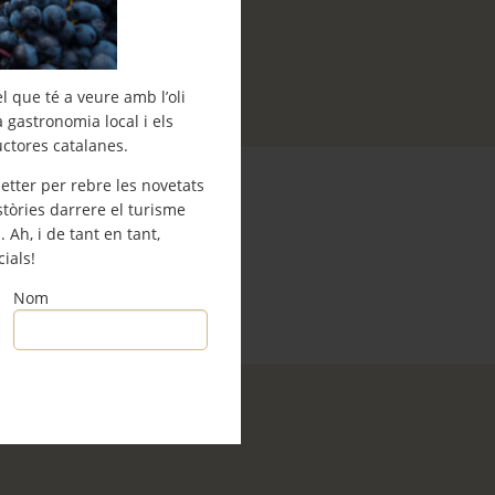
l que té a veure amb l’oli
la gastronomia local i els
uctores catalanes.
etter per rebre les novetats
stòries darrere el turisme
h, i de tant en tant,
ials!
Nom