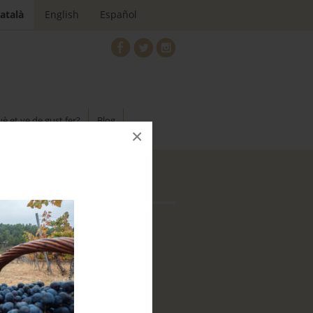
atalà
English
Español
è et ve de gust fer?
Blog
×