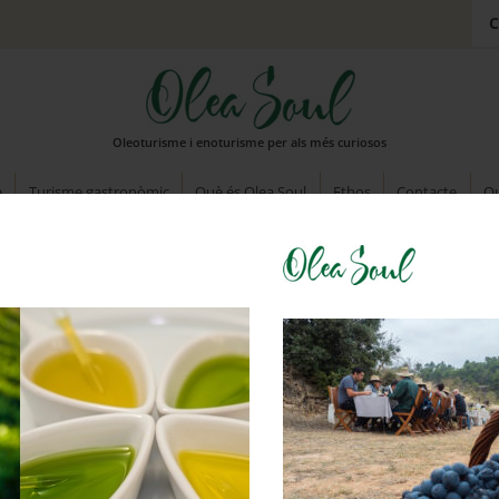
C
Oleoturisme i enoturisme per als més curiosos
e
Turisme gastronòmic
Què és Olea Soul
Ethos
Contacte
Qu
IGITAL CAMERA