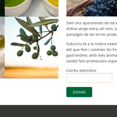
Som uns apassionats de tot e
d’oliva verge extra, els vins, 
paisatges de les terres prod
© 2026 Olea Soul, Tots els drets reservats · GC 2708
Subscriu-te a la nostra newsl
del que fem i conèixer les hi
gastronòmic amb més ànima. A
també fem promocions espec
Correu electrònic