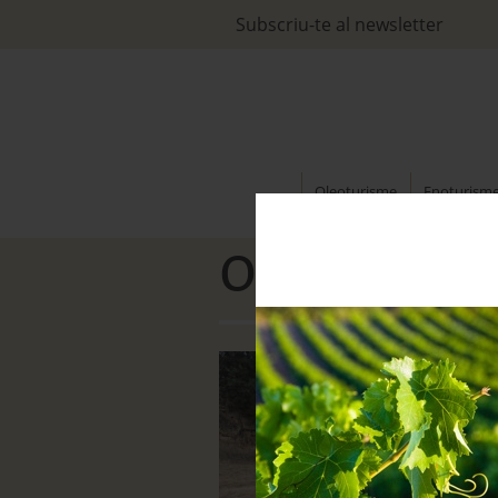
Subscriu-te al newsletter
Oleoturisme
Enoturism
OLYMPUS D