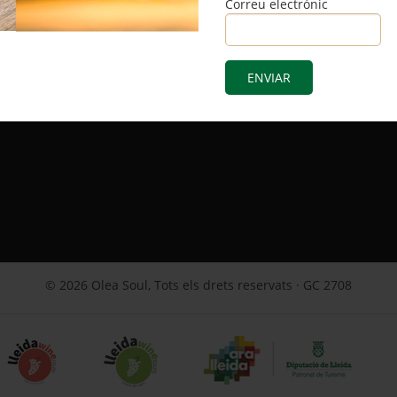
Correu electrònic
© 2026 Olea Soul, Tots els drets reservats · GC 2708