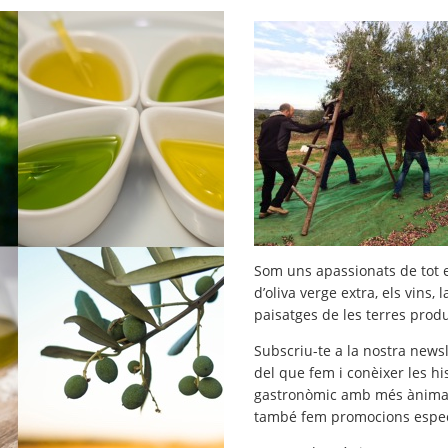
Som uns apassionats de tot e
d’oliva verge extra, els vins, 
paisatges de les terres prod
Subscriu-te a la nostra newsl
del que fem i conèixer les hi
gastronòmic amb més ànima. A
també fem promocions espec