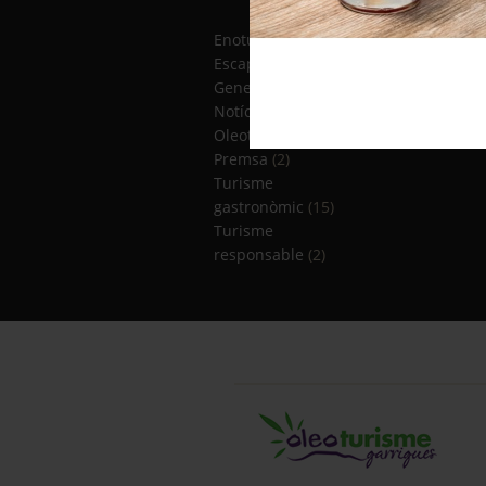
Enoturisme
(5)
Escapades
(12)
General
(8)
Notícies
(4)
Oleoturisme
(13)
Premsa
(2)
Turisme
gastronòmic
(15)
Turisme
responsable
(2)