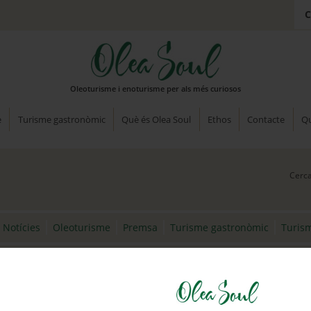
C
Oleoturisme i enoturisme per als més curiosos
e
Turisme gastronòmic
Què és Olea Soul
Ethos
Contacte
Qu
Notícies
Oleoturisme
Premsa
Turisme gastronòmic
Turis