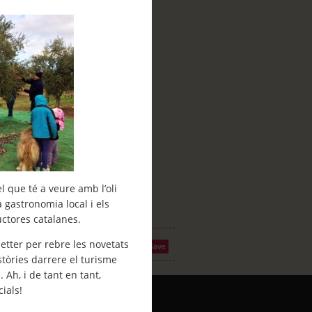
l que té a veure amb l’oli
la gastronomia local i els
uctores catalanes.
etter per rebre les novetats
Save
stòries darrere el turisme
h, i de tant en tant,
ials!
Arxiu