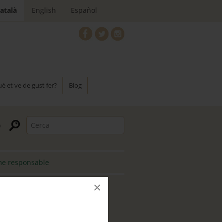
atalà
English
Español
è et ve de gust fer?
Blog
me responsable
×