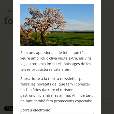
Ethos
29 octubre, 2014
Contacte
foto-llista-bloc-1
Què et ve de gust fer?
Blog
Som uns apassionats de tot el que té a
veure amb l’oli d’oliva verge extra, els vins,
la gastronomia local i els paisatges de les
terres productores catalanes.
Subscriu-te a la nostra newsletter per
rebre les novetats del que fem i conèixer
les històries darrere el turisme
gastronòmic amb més ànima. Ah, i de tant
en tant, també fem promocions especials!
Correu electrònic
Save