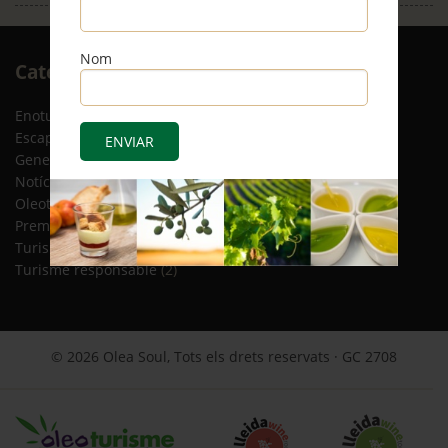
Nom
Arxiu
Categories
RSS
Enoturisme
(5)
Escapades
(12)
General
(8)
Notícies
(4)
Oleoturisme
(13)
Premsa
(2)
Turisme gastronòmic
(15)
Turisme responsable
(2)
© 2026 Olea Soul, Tots els drets reservats · GC 2708