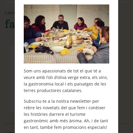
Ethos
2 desembre, 2016
Contacte
farmers-breakfast
Què et ve de gust fer?
Blog
Som uns apassionats de tot el que té a
veure amb l’oli d’oliva verge extra, els vins,
la gastronomia local i els paisatges de les
terres productores catalanes.
Subscriu-te a la nostra newsletter per
rebre les novetats del que fem i conèixer
les històries darrere el turisme
gastronòmic amb més ànima. Ah, i de tant
en tant, també fem promocions especials!