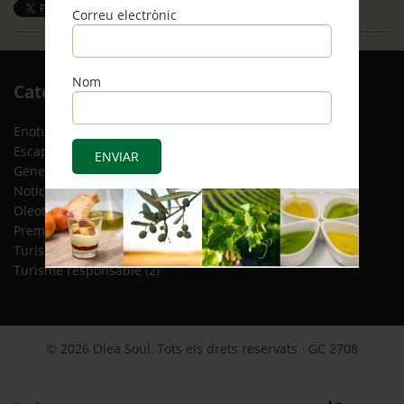
Save
Correu electrònic
Nom
Arxiu
Categories
RSS
Enoturisme
(5)
Escapades
(12)
General
(8)
Notícies
(4)
Oleoturisme
(13)
Premsa
(2)
Turisme gastronòmic
(15)
Turisme responsable
(2)
© 2026 Olea Soul, Tots els drets reservats · GC 2708