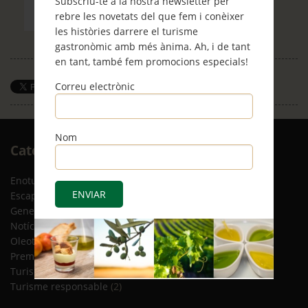
Subscriu-te a la nostra newsletter per
rebre les novetats del que fem i conèixer
les històries darrere el turisme
gastronòmic amb més ànima. Ah, i de tant
en tant, també fem promocions especials!
Correu electrònic
Save
Nom
Arxiu
Categories
RSS
Enoturisme
(5)
Escapades
(12)
General
(8)
Notícies
(4)
Oleoturisme
(13)
Premsa
(2)
Turisme gastronòmic
(15)
Turisme responsable
(2)