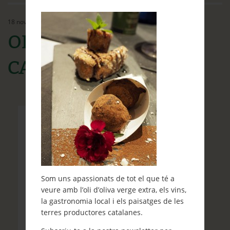
Ethos
18 novembre, 2015
Contacte
OLYMPUS DIGITAL
Què et ve de gust fer?
CAMERA
Blog
Som uns apassionats de tot el que té a
veure amb l’oli d’oliva verge extra, els vins,
la gastronomia local i els paisatges de les
terres productores catalanes.