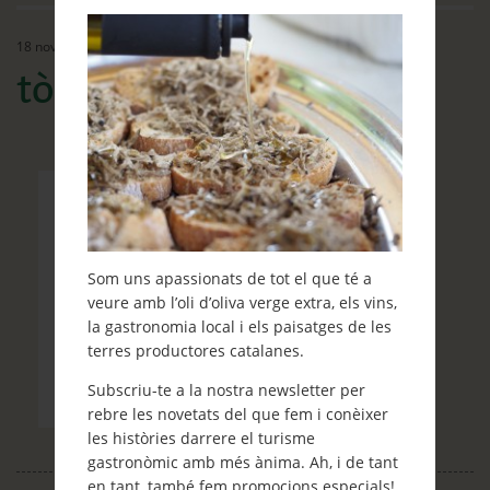
Ethos
18 novembre, 2015
Contacte
tòfona negra
Què et ve de gust fer?
Blog
Som uns apassionats de tot el que té a
veure amb l’oli d’oliva verge extra, els vins,
la gastronomia local i els paisatges de les
terres productores catalanes.
Subscriu-te a la nostra newsletter per
rebre les novetats del que fem i conèixer
les històries darrere el turisme
gastronòmic amb més ànima. Ah, i de tant
en tant, també fem promocions especials!