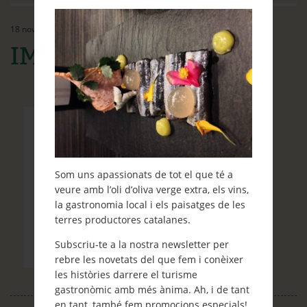
Ethos
18 novembre, 2015
Contacte
IMG_9484
Què et ve de gust fer?
Blog
Som uns apassionats de tot el que té a
veure amb l’oli d’oliva verge extra, els vins,
la gastronomia local i els paisatges de les
terres productores catalanes.
Subscriu-te a la nostra newsletter per
rebre les novetats del que fem i conèixer
les històries darrere el turisme
gastronòmic amb més ànima. Ah, i de tant
en tant, també fem promocions especials!