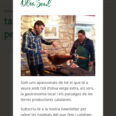
Ethos
18 novembre, 2015
Contacte
taller privat de tallar
Què et ve de gust fer?
pernil
Blog
Som uns apassionats de tot el que té a
veure amb l’oli d’oliva verge extra, els vins,
la gastronomia local i els paisatges de les
terres productores catalanes.
Subscriu-te a la nostra newsletter per
rebre les novetats del que fem i conèixer