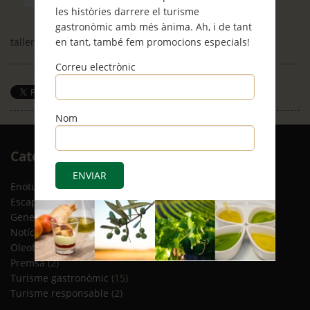
les històries darrere el turisme
gastronòmic amb més ànima. Ah, i de tant
en tant, també fem promocions especials!
taller privat de tallar pernil
Correu electrònic
Save
Nom
Arxiu
Categories
RSS
Enoturisme
(5)
Escapades
(12)
General
(8)
Notícies
(4)
Oleoturisme
(13)
Premsa
(2)
Turisme gastronòmic
(15)
Turisme responsable
(2)