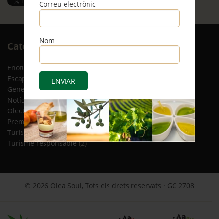
Correu electrònic
Save
Nom
Arxiu
Categories
RSS
Enoturisme
(5)
Escapades
(12)
General
(8)
Notícies
(4)
Oleoturisme
(13)
Premsa
(2)
Turisme gastronòmic
(15)
Turisme responsable
(2)
© 2026 Olea Soul, Tots els drets reservats · GC 2708