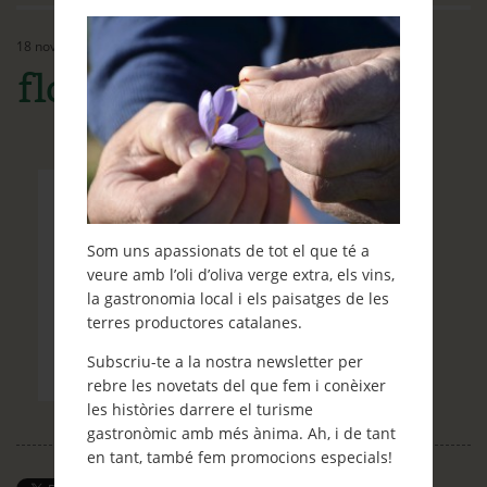
Ethos
18 novembre, 2015
Contacte
flor de safrà
Què et ve de gust fer?
Blog
Som uns apassionats de tot el que té a
veure amb l’oli d’oliva verge extra, els vins,
la gastronomia local i els paisatges de les
terres productores catalanes.
Subscriu-te a la nostra newsletter per
rebre les novetats del que fem i conèixer
les històries darrere el turisme
gastronòmic amb més ànima. Ah, i de tant
en tant, també fem promocions especials!