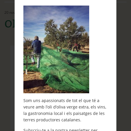
Ethos
20 novembre, 2017
Contacte
Olive harvest
Què et ve de gust fer?
Blog
Som uns apassionats de tot el que té a
veure amb l’oli d’oliva verge extra, els vins,
la gastronomia local i els paisatges de les
terres productores catalanes.
Subscriu-te a la nostra newsletter per