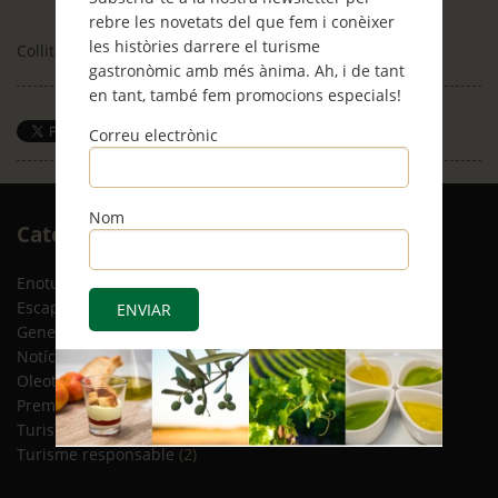
rebre les novetats del que fem i conèixer
les històries darrere el turisme
Collita d’olives amb borrasses OLEA SOUL
gastronòmic amb més ànima. Ah, i de tant
en tant, també fem promocions especials!
Correu electrònic
Save
Nom
Arxiu
Categories
RSS
Enoturisme
(5)
Escapades
(12)
General
(8)
Notícies
(4)
Oleoturisme
(13)
Premsa
(2)
Turisme gastronòmic
(15)
Turisme responsable
(2)