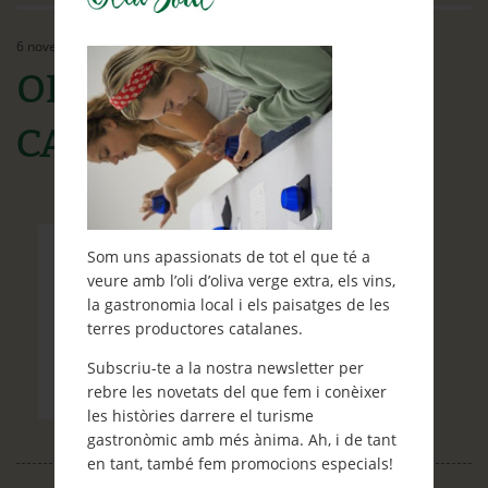
Ethos
6 novembre, 2019
Contacte
OLYMPUS DIGITAL
Què et ve de gust fer?
CAMERA
Blog
Som uns apassionats de tot el que té a
veure amb l’oli d’oliva verge extra, els vins,
la gastronomia local i els paisatges de les
terres productores catalanes.
Subscriu-te a la nostra newsletter per
rebre les novetats del que fem i conèixer
les històries darrere el turisme
gastronòmic amb més ànima. Ah, i de tant
en tant, també fem promocions especials!