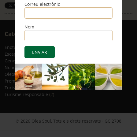
Correu electrònic
Save
Nom
Arxiu
Categories
RSS
Enoturisme
(5)
Escapades
(12)
General
(8)
Notícies
(4)
Oleoturisme
(13)
Premsa
(2)
Turisme gastronòmic
(15)
Turisme responsable
(2)
© 2026 Olea Soul, Tots els drets reservats · GC 2708