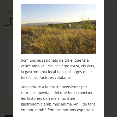
Ethos
4 juny, 2015
Contacte
_DSC7107
Què et ve de gust fer?
Blog
Som uns apassionats de tot el que té a
veure amb l’oli d’oliva verge extra, els vins,
la gastronomia local i els paisatges de les
terres productores catalanes.
Subscriu-te a la nostra newsletter per
rebre les novetats del que fem i conèixer
les històries darrere el turisme
gastronòmic amb més ànima. Ah, i de tant
en tant, també fem promocions especials!