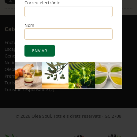
Correu electrònic
Save
Nom
Arxiu
Categories
RSS
Enoturisme
(5)
Escapades
(12)
General
(8)
Notícies
(4)
Oleoturisme
(13)
Premsa
(2)
Turisme gastronòmic
(15)
Turisme responsable
(2)
© 2026 Olea Soul, Tots els drets reservats · GC 2708