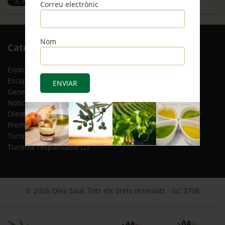
Correu electrònic
Save
Nom
Arxiu
Categories
RSS
Enoturisme
(5)
Escapades
(12)
General
(8)
Notícies
(4)
Oleoturisme
(13)
Premsa
(2)
Turisme gastronòmic
(15)
Turisme responsable
(2)
© 2026 Olea Soul, Tots els drets reservats · GC 2708