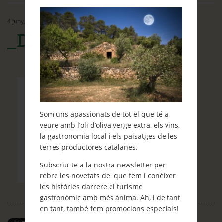
Ethos
4 juny, 2015
Contacte
_DSC5383
Què et ve de gust fer?
Blog
Som uns apassionats de tot el que té a
veure amb l’oli d’oliva verge extra, els vins,
la gastronomia local i els paisatges de les
terres productores catalanes.
Subscriu-te a la nostra newsletter per
rebre les novetats del que fem i conèixer
les històries darrere el turisme
gastronòmic amb més ànima. Ah, i de tant
en tant, també fem promocions especials!