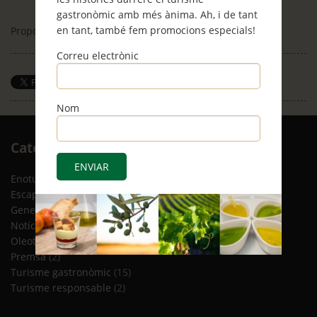
gastronòmic amb més ànima. Ah, i de tant
en tant, també fem promocions especials!
Proposta 5 Primavera 2017
Correu electrònic
Save
Nom
Arxiu
Categories
RSS
Enoturisme
(5)
Escapades
(12)
General
(8)
Notícies
(4)
Oleoturisme
(13)
Premsa
(2)
Turisme gastronòmic
(15)
Turisme responsable
(2)