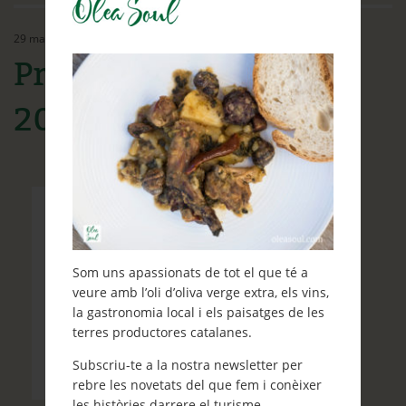
Ethos
29 març, 2017
Contacte
Proposta 5 Primavera
Què et ve de gust fer?
2017
Blog
Som uns apassionats de tot el que té a
veure amb l’oli d’oliva verge extra, els vins,
la gastronomia local i els paisatges de les
terres productores catalanes.
Subscriu-te a la nostra newsletter per
rebre les novetats del que fem i conèixer
les històries darrere el turisme