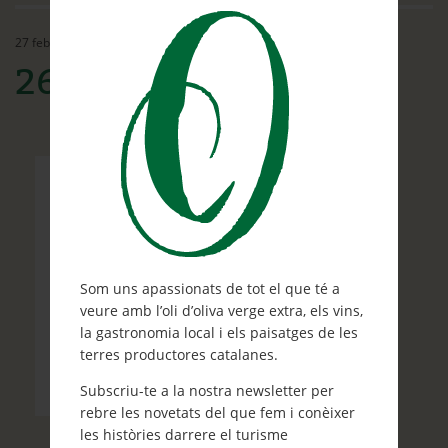
Ethos
27 febrer, 2015
Contacte
260×260-oleasoul
Què et ve de gust fer?
Blog
Som uns apassionats de tot el que té a
veure amb l’oli d’oliva verge extra, els vins,
la gastronomia local i els paisatges de les
terres productores catalanes.
Subscriu-te a la nostra newsletter per
rebre les novetats del que fem i conèixer
les històries darrere el turisme