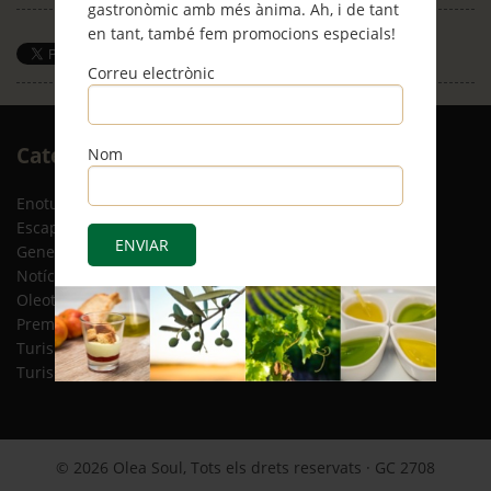
gastronòmic amb més ànima. Ah, i de tant
en tant, també fem promocions especials!
Save
Correu electrònic
Arxiu
Categories
Nom
RSS
Enoturisme
(5)
Escapades
(12)
General
(8)
Notícies
(4)
Oleoturisme
(13)
Premsa
(2)
Turisme gastronòmic
(15)
Turisme responsable
(2)
© 2026 Olea Soul, Tots els drets reservats · GC 2708