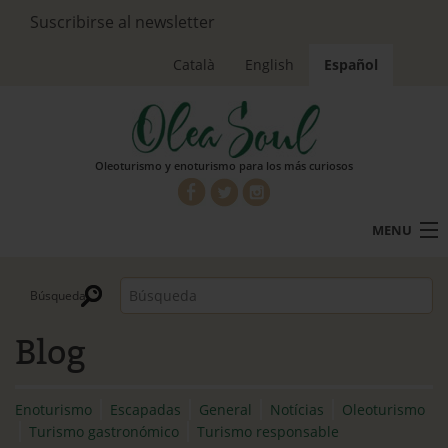
Suscribirse al newsletter
Català
English
Español
Oleoturismo y enoturismo para los más curiosos
MENU
Oleoturismo
Enoturismo
Blog
Turismo gastronómico
Qué es Olea Soul
Enoturismo
Escapadas
General
Notícias
Oleoturismo
Turismo gastronómico
Turismo responsable