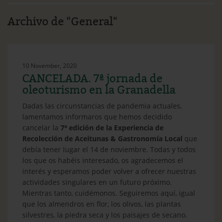
Ethos
Archivo de "General"
Contacto
Qué te gustaria hacer?
10 November, 2020
Blog
CANCELADA. 7ª jornada de
oleoturismo en la Granadella
Dadas las circunstancias de pandemia actuales,
lamentamos informaros que hemos decidido
cancelar la
7ª edición de la Experiencia de
Recolección de Aceitunas & Gastronomía Local
que
debía tener lugar el 14 de noviembre. Todas y todos
los que os habéis interesado, os agradecemos el
interés y esperamos poder volver a ofrecer nuestras
actividades singulares en un futuro próximo.
Mientras tanto, cuidémonos. Seguiremos aquí, igual
que los almendros en flor, los olivos, las plantas
silvestres, la piedra seca y los paisajes de secano.